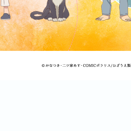
©
み
な
つ
き・
二
ツ
家
あ
す・