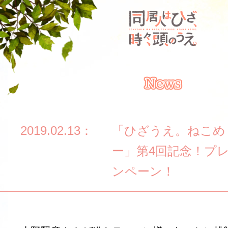
TV
ア
ニ
メ
「同
居
人
は
ひ
2019.02.13
「ひざうえ。ねこめ
ざ、
ー」第4回記念！プ
時々、
頭
ンペーン！
の
う
え。」