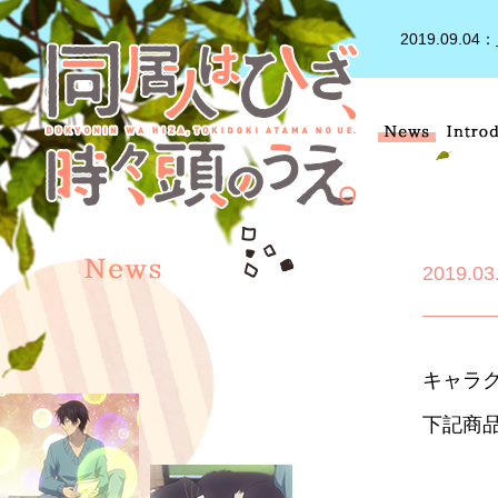
！
2019.09.04：
TV
ア
ニ
メ
「同
居
人
は
ひ
ざ、
時々、
頭
2019.03
の
う
え。」
キャラ
下記商