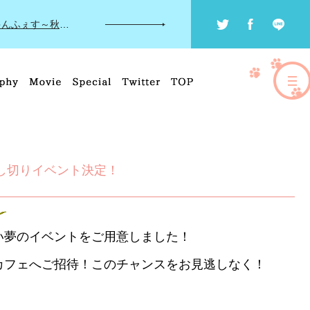
ニ
Twitter
Facebook
LINE
ュ
のにゃんこ祭り～
2019.08.30：
にゃんふぇす～秋のにゃんこまつり～
ー
ス
へ
し切りイベント決定！
い夢のイベントをご用意しました！
カフェへご招待！このチャンスをお見逃しなく！