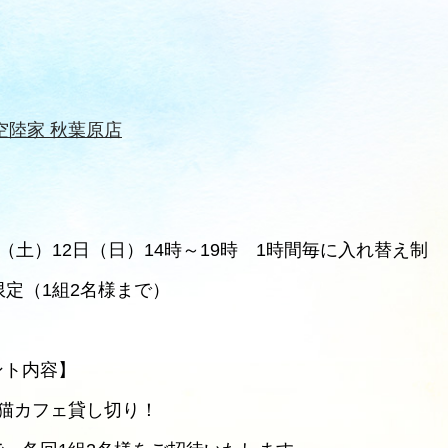
】
空陸家 秋葉原店
】
日（土）12日（日）14時～19時 1時間毎に入れ替え制
限定（1組2名様まで）
ント内容】
 猫カフェ貸し切り！