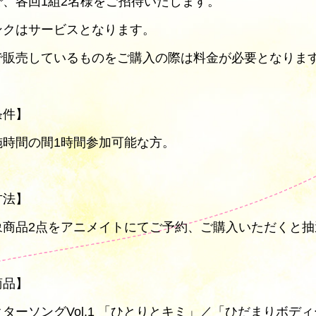
で、各回1組2名様をご招待いたします。
ンクはサービスとなります。
で販売しているものをご購入の際は料金が必要となりま
条件】
施時間の間1時間参加可能な方。
方法】
象商品2点をアニメイトにてご予約、ご購入いただくと抽
商品】
ターソングVol.1 「ひとりとキミ」／「ひだまりボデ