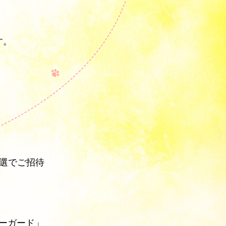
す。
選でご招待
ィーガード」