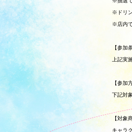
※抽選
※ドリ
※店内
【参加
上記実
【参加
下記対
【対象
キャラク