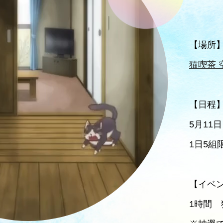
【場所
猫喫茶 
【日程
5月11
1日5組
【イベ
1時間